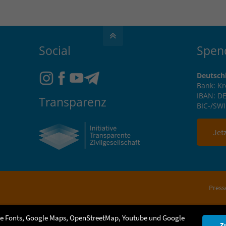
Social
Spen
Deutsch
Bank: K
IBAN: DE
Transparenz
BIC-/SW
Jet
Press
e Fonts, Google Maps, OpenStreetMap, Youtube und Google
Z