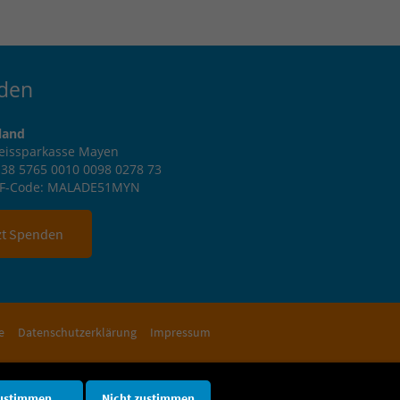
den
land
reissparkasse Mayen
38 5765 0010 0098 0278 73
IF-Code: MALADE51MYN
zt Spenden
e
Datenschutzerklärung
Impressum
ustimmen
Nicht zustimmen