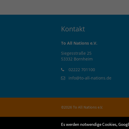
Kontakt
To All Nations e.V.
Siegesstraße 25
53332 Bornheim
02222 701100
info@to-all-nations.de
©2026 To All Nations e.V.
Es werden notwendige Cookies, Googl