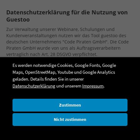
Datenschutzerklärung für die Nutzung von
Guestoo
Zur Verwaltung unserer Webinare, Schulungen und
Kundenveranstaltungen nutzen wir das Tool guestoo des
deutschen Unternehmens "Code Piraten GmbH". Die Code
Piraten GmbH wurde von uns als Auftragsverarbeitern
vertraglich nach Art. 28 DSGVO verpflichtet.
5. Rechtswirksamkeit dieses Haftungsausschlusses
Es werden notwendige Cookies, Google Fonts, Google
Maps, OpenStreetMap, Youtube und Google Analytics
Dieser Haftungsausschluss ist als Teil des
geladen. Details finden Sie in unserer
Internetangebotes zu betrachten, von dem aus auf diese
Seite verwiesen wurde. Sofern Teile oder einzelne
Datenschutzerklärung
und unserem
Impressum
.
Formulierungen dieses Textes der geltenden Rechtslage
nicht, nicht mehr oder nicht vollständig entsprechen sollten,
bleiben die übrigen Teile des Dokumentes in ihrem Inhalt
Zustimmen
und ihrer Gültigkeit davon unberührt.
Nicht zustimmen