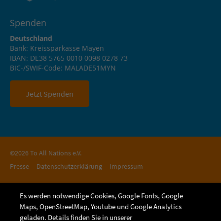
Spenden
Deutschland
Bank: Kreissparkasse Mayen
IBAN: DE38 5765 0010 0098 0278 73
BIC-/SWIF-Code: MALADE51MYN
Jetzt Spenden
©2026 To All Nations e.V.
Presse
Datenschutzerklärung
Impressum
Es werden notwendige Cookies, Google Fonts, Google
Maps, OpenStreetMap, Youtube und Google Analytics
geladen. Details finden Sie in unserer