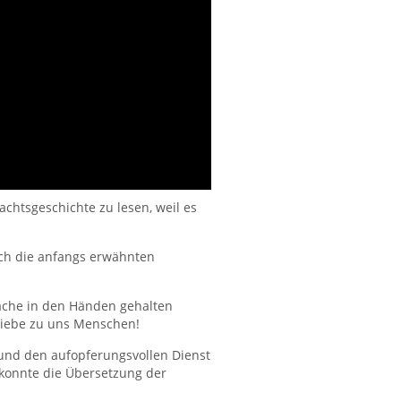
chtsgeschichte zu lesen, weil es
Doch die anfangs erwähnten
rache in den Händen gehalten
 Liebe zu uns Menschen!
und den aufopferungsvollen Dienst
 konnte die Übersetzung der