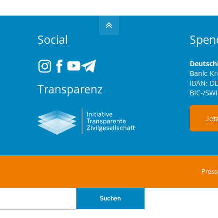
Social
Spen
Deutsch
Bank: K
IBAN: DE
Transparenz
BIC-/SW
Jet
Press
Suchen