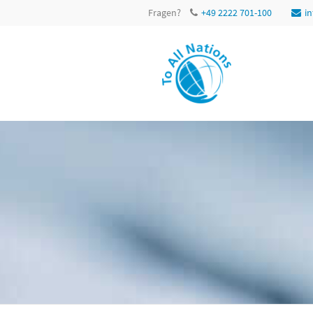
Fragen?
+49 2222 701-100
i