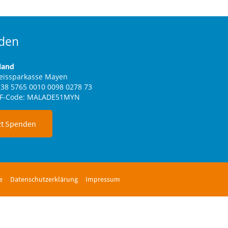
den
land
reissparkasse Mayen
38 5765 0010 0098 0278 73
IF-Code: MALADE51MYN
zt Spenden
e
Datenschutzerklärung
Impressum