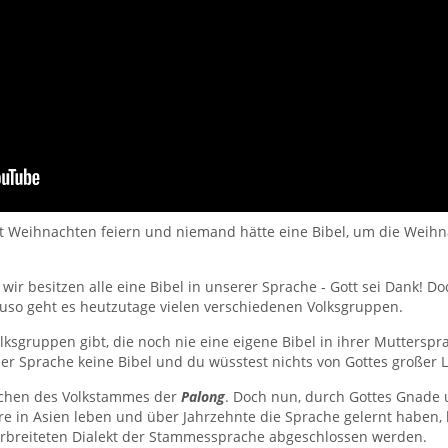
st Weihnachten feiern und niemand hätte eine Bibel, um die Weihna
n wir besitzen alle eine Bibel in unserer Sprache - Gott sei Dank! 
auso geht es heutzutage vielen verschiedenen Volksgruppen.
lksgruppen gibt, die noch nie eine eigene Bibel in ihrer Muttersp
iner Sprache keine Bibel und du wüsstest nichts von Gottes großer
schen des Volkstammes der
Palong
. Doch nun, durch Gottes Gnade 
hre in Asien leben und über Jahrzehnte die Sprache gelernt haben,
erbreiteten Dialekt der Stammessprache abgeschlossen werden.