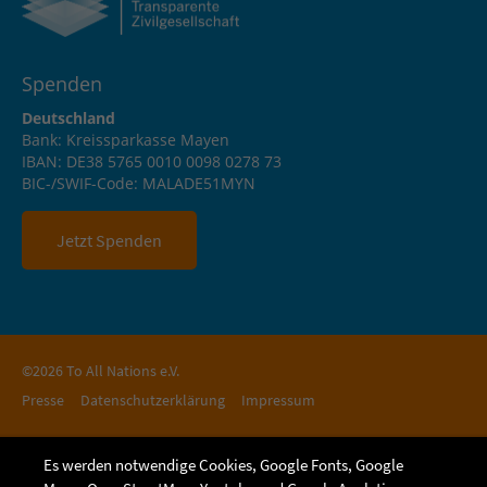
Spenden
Deutschland
Bank: Kreissparkasse Mayen
IBAN: DE38 5765 0010 0098 0278 73
BIC-/SWIF-Code: MALADE51MYN
Jetzt Spenden
©2026 To All Nations e.V.
Presse
Datenschutzerklärung
Impressum
Es werden notwendige Cookies, Google Fonts, Google