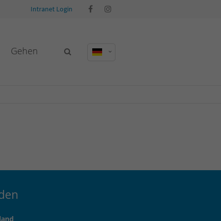
Intranet Login
Gehen
den
land