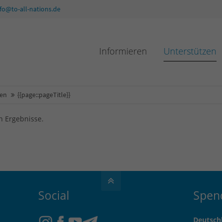
nfo@to-all-nations.de
Informieren
Unterstützen
ten
{{page::pageTitle}}
n Ergebnisse.
Social
Spen
Deutsch