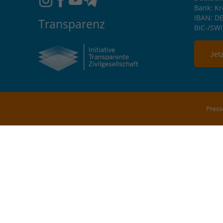
Bank: K
IBAN: DE
Transparenz
BIC-/SW
Jet
Press