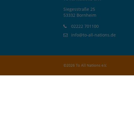
Siegesstraße 25
53332 Bornheim
02222 701100
info@to-all-nations.de
©2026 To All Nations e.V.