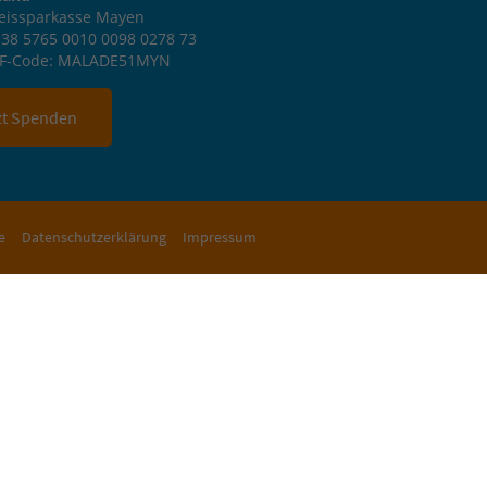
reissparkasse Mayen
38 5765 0010 0098 0278 73
IF-Code: MALADE51MYN
zt Spenden
e
Datenschutzerklärung
Impressum