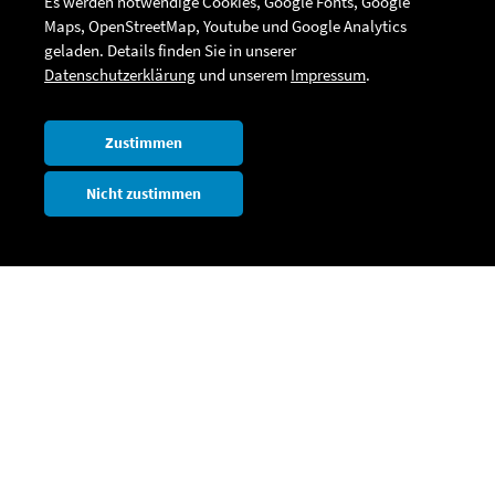
Es werden notwendige Cookies, Google Fonts, Google
Maps, OpenStreetMap, Youtube und Google Analytics
geladen. Details finden Sie in unserer
Datenschutzerklärung
und unserem
Impressum
.
Zustimmen
Nicht zustimmen
Leaflet
|
netzmacht
| ©
OpenStreetMap
Kontakt
To All Nations e.V.