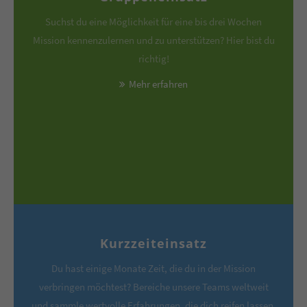
Suchst du eine Möglichkeit für eine bis drei Wochen
Mission kennenzulernen und zu unterstützen? Hier bist du
richtig!
Mehr erfahren
Kurzzeiteinsatz
Du hast einige Monate Zeit, die du in der Mission
verbringen möchtest? Bereiche unsere Teams weltweit
und sammle wertvolle Erfahrungen, die dich reifen lassen.