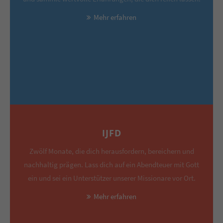
Mehr erfahren
IJFD
Zwölf Monate, die dich herausfordern, bereichern und
nachhaltig prägen. Lass dich auf ein Abendteuer mit Gott
ein und sei ein Unterstützer unserer Missionare vor Ort.
Mehr erfahren